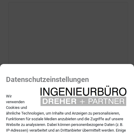
Datenschutzeinstellungen
Spamschutz: Wieviel ist drei minus zwei? (Bitte Zahl
eingeben)
Wir
verwenden
Cookies und
ähnliche Technologien, um Inhalte und Anzeigen zu personalisieren,
Ich stimme zu, dass meine Angaben aus dem
Funktionen für soziale Medien anzubieten und die Zugriffe auf unsere
Website zu analysieren. Dabei können personenbezogene Daten (z. B.
Kontaktformular zur Beantwortung meiner Anfrage erhoben
IP-Adressen) verarbeitet und an Drittanbieter übermittelt werden. Einige
und verarbeitet werden. Die Daten werden nach